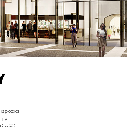
Y
ispozici
i v
i pěší