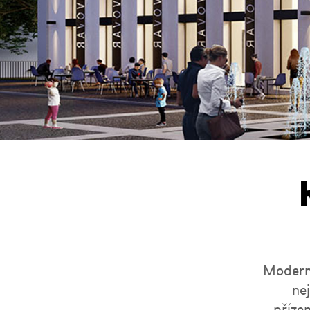
Moderní
ne
příze