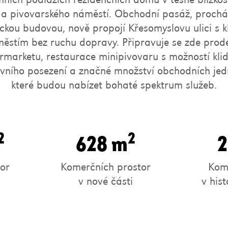
 a pivovarského náměstí. Obchodní pasáž, procház
ickou budovou, nově propojí Křesomyslovu ulici s 
ěstím bez ruchu dopravy. Připravuje se zde prod
rmarketu, restaurace minipivovaru s možností kli
vního posezení a značné množství obchodních jed
které budou nabízet bohaté spektrum služeb.
2
2
628 m
2
or
Komerčních prostor
Kome
v nové části
v his