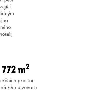
ející
klidným
ejna
dného
notek,
2
 772 m
rčních prostor
torickém pivovaru