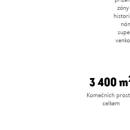
zóny
histor
nám
supe
venko
3 400 m
Komečních prost
celkem