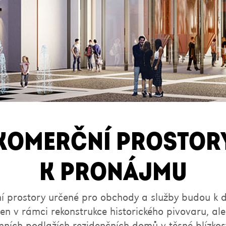
KOMERČNÍ PROSTOR
K PRONÁJMU
 prostory určené pro obchody a služby budou k d
jen v rámci rekonstrukce historického pivovaru, ale 
mních podlažích rezidenčních domů v těsné blízkost