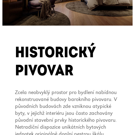
HISTORICKÝ
PIVOVAR
Zcela neobvyklý prostor pro bydlení nabídnou
rekonstruované budovy barokního pivovaru. V
původních budovách zde vzniknou atypické
byty, v jejichž interiéru jsou často zachovány
původní stavební prvky historického pivovaru.
Netradiční dispozice unikátních bytových
jednotek originálně doplní pestrou škálu