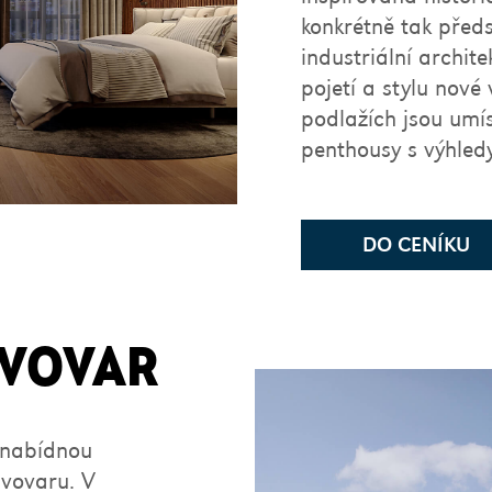
konkrétně tak před
industriální archit
pojetí a stylu nové
podlažích jsou umí
penthousy s výhle
DO CENÍKU
IVOVAR
í nabídnou
ivovaru. V