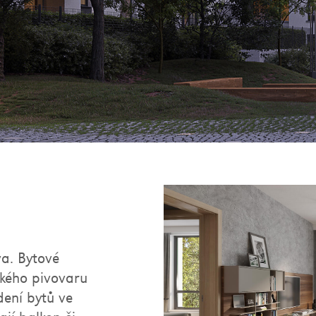
a. Bytové
ského pivovaru
dení bytů ve