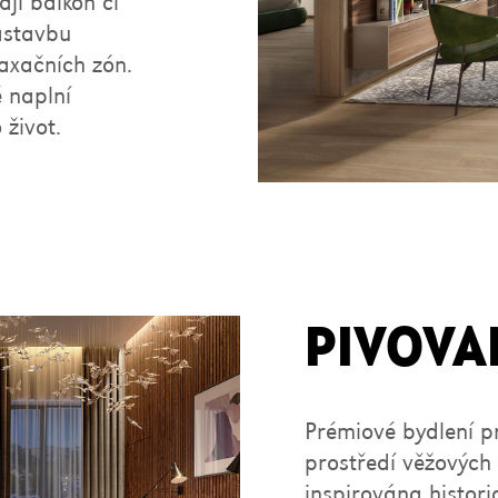
jí balkon či
ástavbu
laxačních zón.
ě naplní
 život.
PIVOVA
Prémiové bydlení p
prostředí věžových
inspirována histor