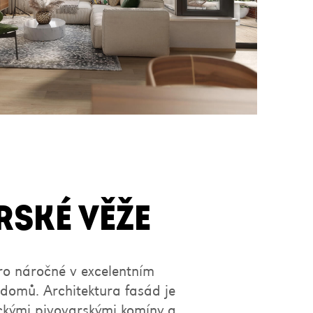
RSKÉ VĚŽE
ro náročné v excelentním
 domů. Architektura fasád je
ickými pivovarskými komíny a