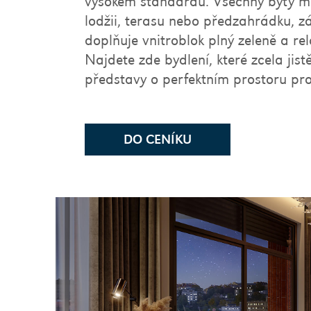
vysokém standardu. Všechny byty ma
lodžii, terasu nebo předzahrádku, z
doplňuje vnitroblok plný zeleně a re
Najdete zde bydlení, které zcela jist
představy o perfektním prostoru pro
DO CENÍKU