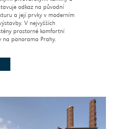
stavuje odkaz na původní
ekturu a její prvky v moderním
 výstavby. V nejvyšších
stěny prostorné komfortní
dy na panorama Prahy.