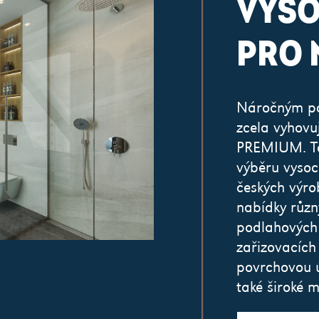
VYSO
PRO 
Náročným po
zcela vyhovu
PREMIUM. Te
výběru vysoc
českých výro
nabídky různ
podlahových k
zařizovacích
povrchovou ú
také široké m