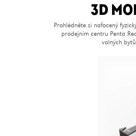
3D MO
Prohlédněte si nafocený fyzick
prodejním centru Penta Rea
volných bytů