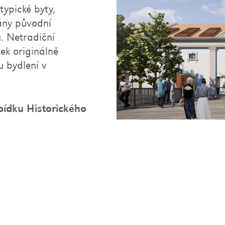
ypické byty,
vány původní
u. Netradiční
ek originálně
u bydlení v
bídku Historického