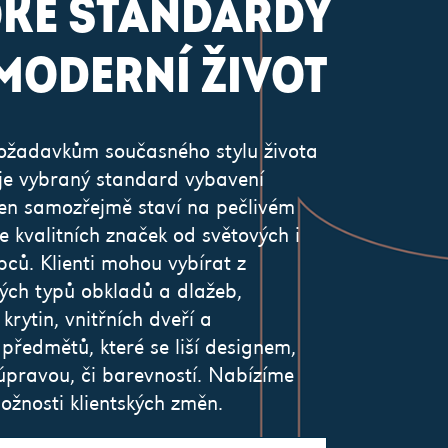
KÉ STANDARDY
MODERNÍ ŽIVOT
žadavkům současného stylu života
je vybraný standard vybavení
n samozřejmě staví na pečlivém
e kvalitních značek od světových i
bců. Klienti mohou vybírat z
ých typů obkladů a dlažeb,
rytin, vnitřních dveří a
 předmětů, které se liší designem,
pravou, či barevností. Nabízíme
ožnosti klientských změn.